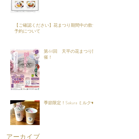
【ご確認ください】花まつり期間中の飲食
予約について
第44回 天平の花まつり開
催！
季節限定！Sakura ミルク♥
アーカイブ