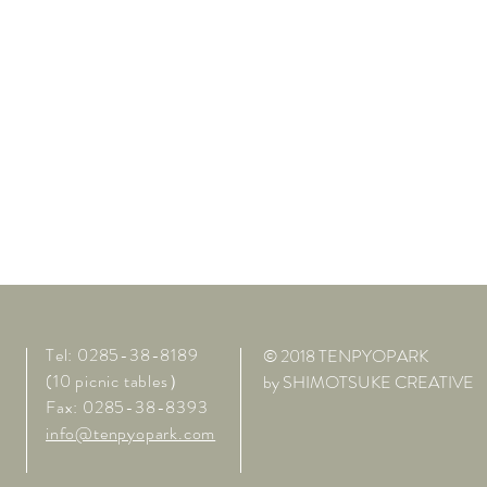
Tel: 0285-38-8189
© 2018 TENPYOPARK
(10 picnic tables）
by SHIMOTSUKE CREATIVE
Fax: 0285-38-8393
info@tenpyopark.com