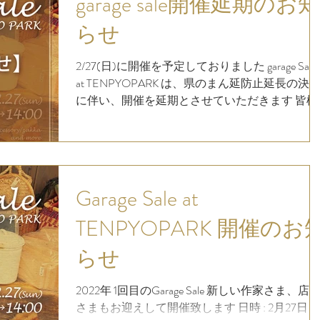
garage sale開催延期のお知
らせ
2/27(日)に開催を予定しておりました garage Sale
at TENPYOPARK は、県のまん延防止延長の決
に伴い、開催を延期とさせていただきます 皆様
と安心に楽しい時間が過ごせるようになりまし
たら、延期日をご連絡致します どうぞよろしく
お願い致します。...
Garage Sale at
TENPYOPARK 開催のお
らせ
2022年 1回目のGarage Sale 新しい作家さま、店
さまもお迎えして開催致します 日時 : 2月27日