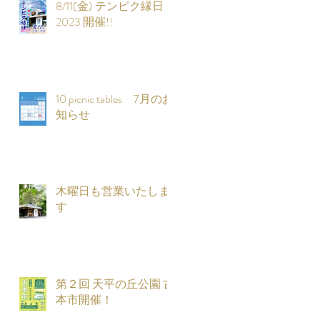
8/11(金) テンピク縁日
2023 開催!!
定
10 picnic tables 7月のお
知らせ
木曜日も営業いたしま
す
知
第２回 天平の丘公園 古
舗
本市開催！