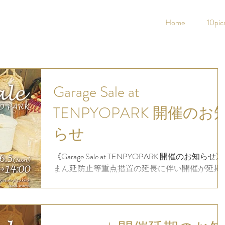
Home
10pic
Garage Sale at
TENPYOPARK 開催のお
らせ
《Garage Sale at TENPYOPARK 開催のお知らせ》
まん延防止等重点措置の延長に伴い開催が延期
された Garage Sale at TENPYOPARK 振替日が決
しました！ 日時 : 6月5日(日) 10:00～14:00 会場
:...