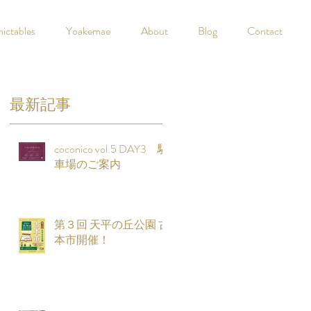
nictables
Yoakemae
About
Blog
Contact
最新記事
coconico vol.5 DAY3 駐
知
車場のご案内
第３回 天平の丘公園 古
本市開催！
定