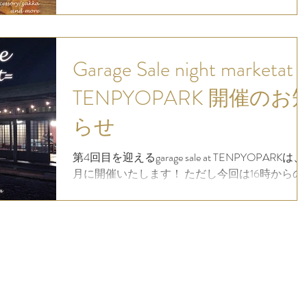
(日) 10:00～14:00 住所 : 〒329-0417 栃木県下野
国分寺821-1 garage saleは 作家さんや店舗さんの..
Garage Sale night marketat
TENPYOPARK 開催のお
らせ
第4回目を迎えるgarage sale at TENPYOPARKは、
月に開催いたします！ ただし今回は16時からの
night marketです！ night marketは初の試みなの
ちょっとドキドキしますね！ 【追記：garage sale
night market...