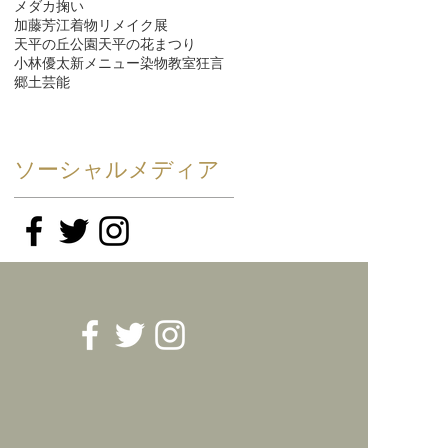
メダカ掬い
加藤芳江着物リメイク展
天平の丘公園
天平の花まつり
小林優太
新メニュー
染物教室
狂言
郷土芸能
ソーシャルメディア