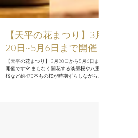
【天平の花まつり】 3月
20日~5月6日まで開催
【天平の花まつり】 3月20日から5月6日まで
開催です🌸 まもなく開花する淡墨桜や八重
桜など約470本もの桜が時期ずらしながら咲
き誇る天平の丘公園 GWまでの一月半もの
間、桜を楽しむことが出来ます ...