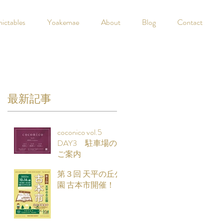
nictables
Yoakemae
About
Blog
Contact
最新記事
coconico vol.5
DAY3 駐車場の
ご案内
第３回 天平の丘公
園 古本市開催！