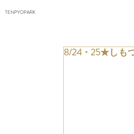
TENPYOPARK
8/24・25★し