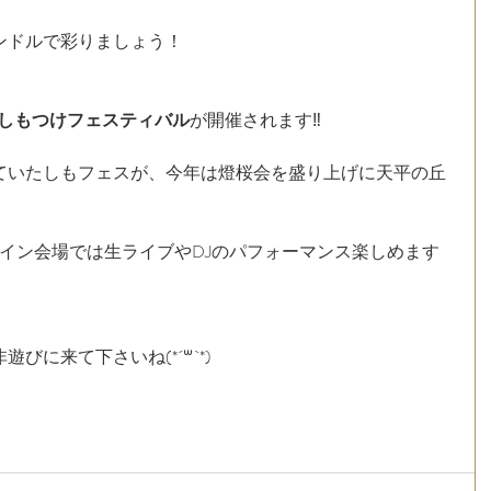
ドルで彩りましょう！﻿
しもつけフェスティバル
が開催されます‼︎﻿
ていたしもフェスが、今年は燈桜会を盛り上げに天平の丘
メイン会場では生ライブやDJのパフォーマンス楽しめます
びに来て下さいね(*´꒳`*)﻿