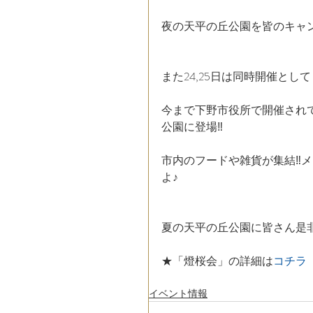
夜の天平の丘公園を皆のキャン
また24,25日は同時開催として
今まで下野市役所で開催され
公園に登場‼︎﻿
市内のフードや雑貨が集結‼︎
よ﻿♪
夏の天平の丘公園に﻿皆さん是非遊
★「燈桜会」の詳細は
コチラ
イベント情報