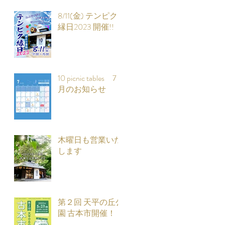
8/11(金) テンピク
縁日2023 開催!!
10 picnic tables 7
月のお知らせ
木曜日も営業いた
します
第２回 天平の丘公
園 古本市開催！