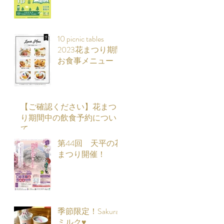
10 picnic tables
2023花まつり期間
お食事メニュー
【ご確認ください】花まつ
り期間中の飲食予約につい
て
第44回 天平の花
まつり開催！
季節限定！Sakura
ミルク♥