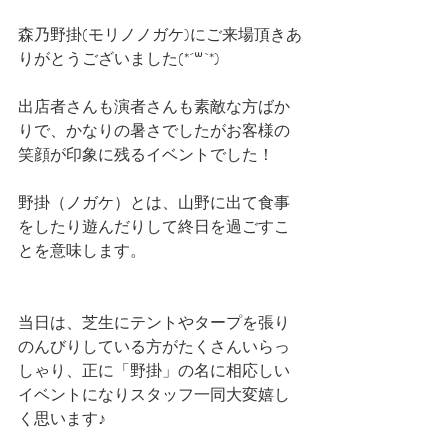
森乃野掛(モリノノガケ)にご来場頂きあ
りがとうございました(*´꒳`*) ﻿
出店者さんも演者さんも素敵な方ばか
りで、﻿かなりの暑さでしたがお客様の
笑顔が印象に残るイベントでした！﻿
野掛（ノガケ）とは、山野に出て食事
をしたり遊んだりして終日を過ごすこ
とを意味します。
当日は、芝生にテントやタープを張り
のんびりしている方がたくさんいらっ
しゃり、正に「野掛」の名に相応しい
イベントになりスタッフ一同大変嬉し
く思います♪