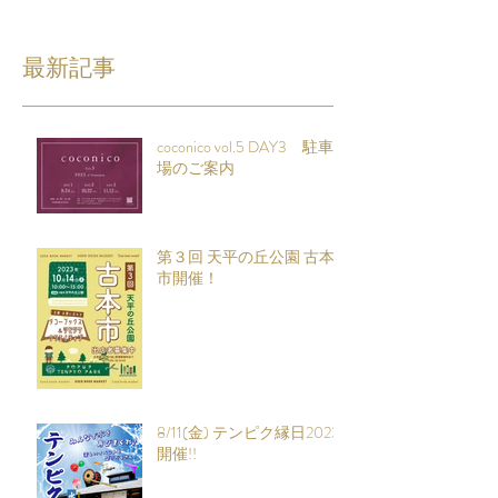
最新記事
coconico vol.5 DAY3 駐車
場のご案内
第３回 天平の丘公園 古本
市開催！
8/11(金) テンピク縁日2023
開催!!