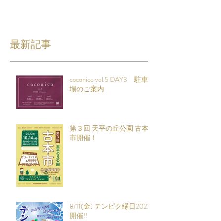
最新記事
coconico vol.5 DAY3 駐車
場のご案内
第３回 天平の丘公園 古本
市開催！
8/11(金) テンピク縁日2023
開催!!