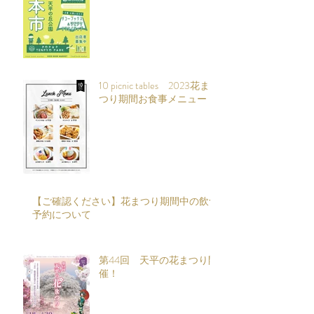
10 picnic tables 2023花ま
つり期間お食事メニュー
【ご確認ください】花まつり期間中の飲食
予約について
第44回 天平の花まつり開
催！