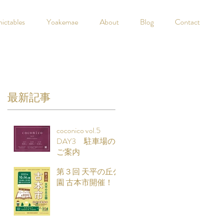
nictables
Yoakemae
About
Blog
Contact
最新記事
coconico vol.5
DAY3 駐車場の
ご案内
第３回 天平の丘公
園 古本市開催！