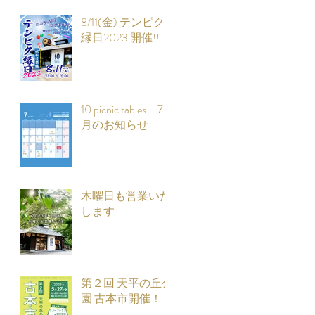
8/11(金) テンピク
縁日2023 開催!!
10 picnic tables 7
月のお知らせ
木曜日も営業いた
します
第２回 天平の丘公
園 古本市開催！