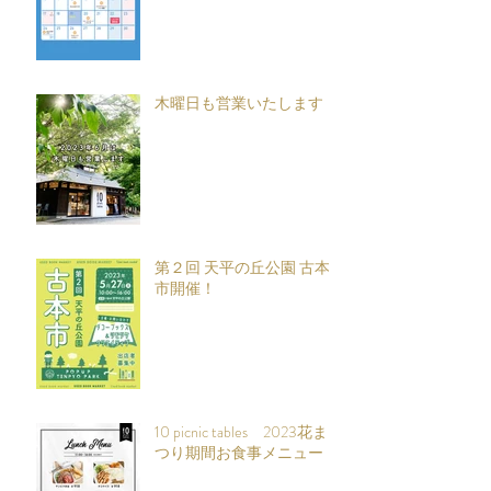
木曜日も営業いたします
第２回 天平の丘公園 古本
市開催！
10 picnic tables 2023花ま
つり期間お食事メニュー