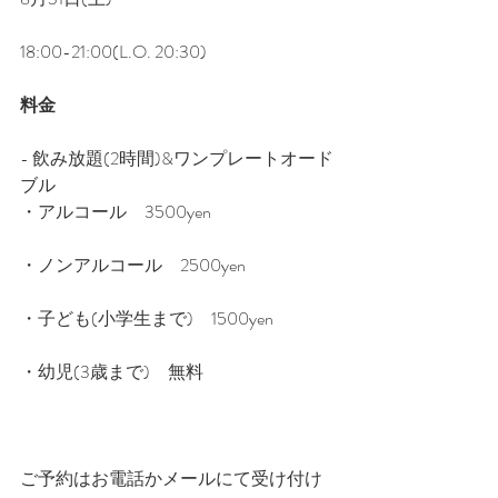
18:00-21:00(L.O. 20:30)﻿
料金﻿
- 飲み放題(2時間)&ワンプレートオード
ブル﻿
・アルコール　3500yen﻿
﻿・ノンアルコール　2500yen﻿﻿
・子ども(小学生まで)﻿　1500yen﻿
﻿・幼児(3歳まで)﻿　無料﻿
ご予約はお電話かメールにて受け付け