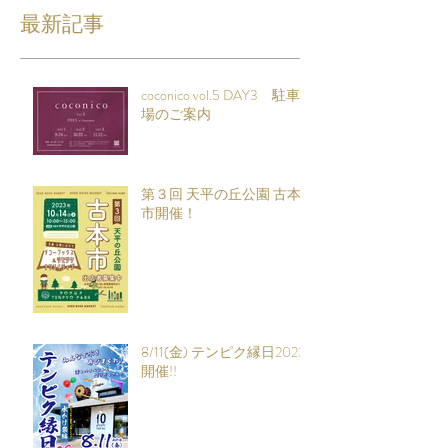
最新記事
coconico vol.5 DAY3 駐車
場のご案内
第３回 天平の丘公園 古本
市開催！
8/11(金) テンピク縁日2023
開催!!