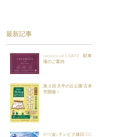
最新記事
coconico vol.5 DAY3 駐車
場のご案内
第３回 天平の丘公園 古本
市開催！
8/11(金) テンピク縁日2023