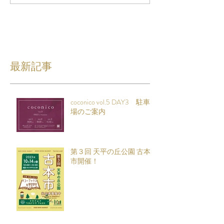
最新記事
coconico vol.5 DAY3 駐車
場のご案内
第３回 天平の丘公園 古本
市開催！