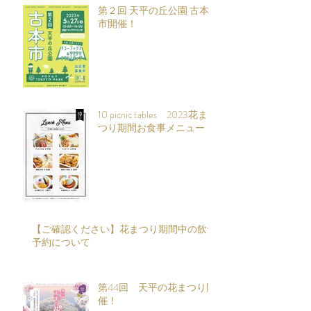
第２回 天平の丘公園 古本
市開催！
10 picnic tables 2023花ま
つり期間お食事メニュー
【ご確認ください】花まつり期間中の飲食
予約について
第44回 天平の花まつり開
催！