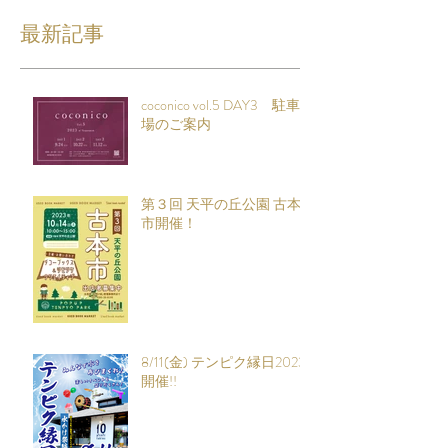
最新記事
coconico vol.5 DAY3 駐車
場のご案内
第３回 天平の丘公園 古本
市開催！
8/11(金) テンピク縁日2023
開催!!