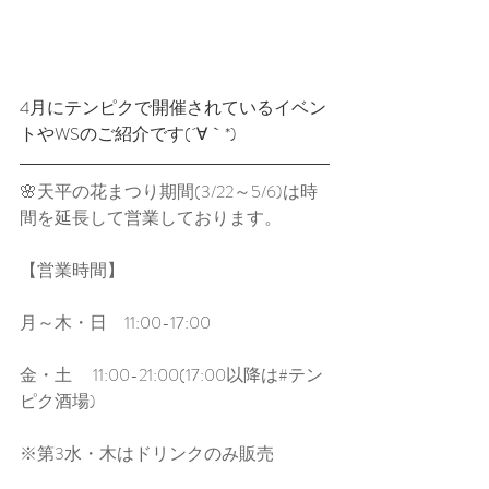
4月にテンピクで開催されているイベン
トやWSのご紹介です(´∀｀*)﻿
🌸天平の花まつり期間(3/22～5/6)は時
間を延長して営業しております。
【営業時間】﻿﻿
月～木・日　11:00-17:00﻿﻿
金・土 　11:00-21:00(17:00以降は#テン
ピク酒場)﻿﻿
※第3水・木はドリンクのみ販売﻿﻿