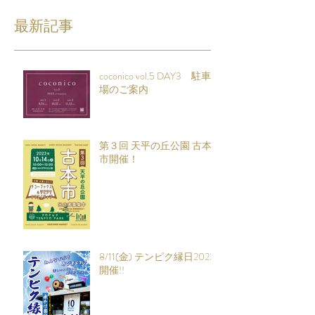
最新記事
coconico vol.5 DAY3 駐車
場のご案内
第３回 天平の丘公園 古本
市開催！
8/11(金) テンピク縁日2023
開催!!