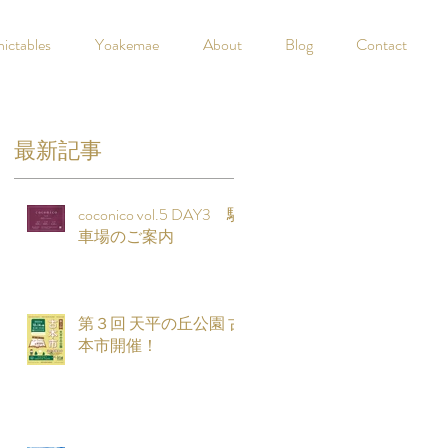
nictables
Yoakemae
About
Blog
Contact
最新記事
0
coconico vol.5 DAY3 駐
車場のご案内
目
第３回 天平の丘公園 古
本市開催！