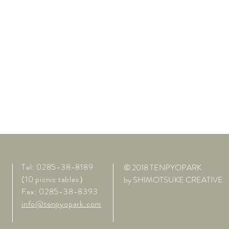
Tel: 0285-38-8189
© 2018 TENPYOPARK
(10 picnic tables）
by SHIMOTSUKE CREATIVE
Fax: 0285-38-8393
info@tenpyopark.com