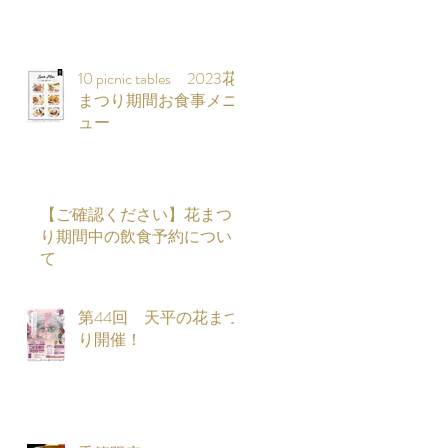
10 picnic tables 2023花
まつり期間お食事メニ
ュー
【ご確認ください】花まつ
り期間中の飲食予約につい
て
第44回 天平の花まつ
り開催！