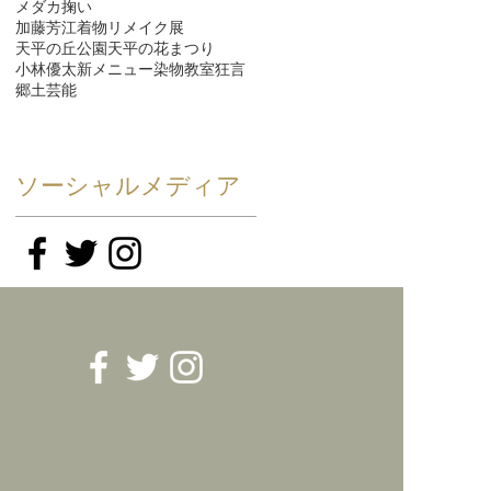
メダカ掬い
加藤芳江着物リメイク展
天平の丘公園
天平の花まつり
小林優太
新メニュー
染物教室
狂言
郷土芸能
ソーシャルメディア