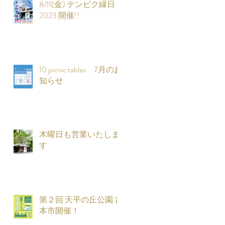
8/11(金) テンピク縁日
2023 開催!!
10 picnic tables 7月のお
知らせ
木曜日も営業いたしま
す
第２回 天平の丘公園 古
本市開催！