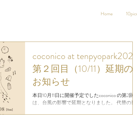
Home
10pic
coconico at tenpyopark202
第２回目（10/11）延期の
お知らせ
本日10月11日に開催予定でしたcoconico の第2回
は、台風の影響で延期となりました。 代替の日
にちは今後公式アカウントにてご連絡させて頂
きます。 心待ちにされている皆様には、大変ご
迷惑をお掛けいたしますが、ご理解ご了承の
程、よろしくお願い致します。 ...