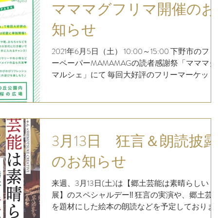
マママグフリマ開催のお
知らせ
2021年6月5日（土） 10:00～15:00 下野市のフリ
ーペーパーMAMAMAGの読者感謝祭「マママグ
マルシェ」にて 毎回大好評のフリーマーケット
を、6月に単独開催することになりました その
も「マママグフリマ！」 ≪参加者様はすでに締
め切りました≫...
3月13日 狂言＆朗読披露
のお知らせ
来週、3月13日(土)は【郷土芸能は素晴らしい
展】のスペシャルデー‼︎ 狂言の実演や、郷土芸
を題材にした絵本の朗読などを予定しておりま