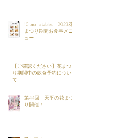
10 picnic tables 2023花
まつり期間お食事メニ
ュー
ル
【ご確認ください】花まつ
/
り期間中の飲食予約につい
て
第44回 天平の花まつ
り開催！
知