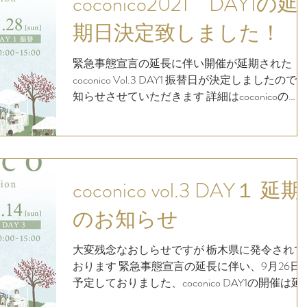
coconico2021 DAY1の延
期日決定致しました！
緊急事態宣言の延長に伴い開催が延期された
coconico Vol.3 DAY1 振替日が決定しましたので 
知らせさせていただきます 詳細はcoconicoの
Instagramアカウントにて随時更新しております
↓↓↓...
coconico vol.3 DAY１ 延期
のお知らせ
大変残念なおしらせですが 栃木県に発令されて
おります 緊急事態宣言の延長に伴い、9月26日
予定しておりました、coconico DAY1の開催は延
となりました。 何卒ご理解賜りますようお願い