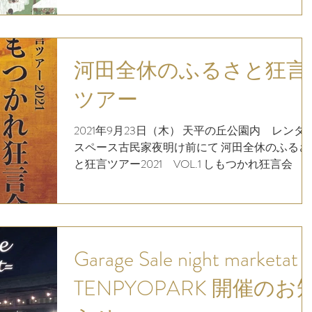
申し上げます。 以下coconico...
河田全休のふるさと狂言
ツアー
2021年9月23日（木） 天平の丘公園内 レンタ
スペース古民家夜明け前にて 河田全休のふるさ
と狂言ツアー2021 VOL.1 しもつかれ狂言会 於
栃木県下野市天平の丘公園 今年の始め、神楽女
子ケロちゃんによる「郷土芸能は素晴らしい
展」にてリモートでご出演頂いた狂言師河...
Garage Sale night marketat
TENPYOPARK 開催のお