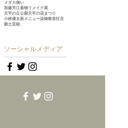
メダカ掬い
加藤芳江着物リメイク展
天平の丘公園
天平の花まつり
小林優太
新メニュー
染物教室
狂言
郷土芸能
ソーシャルメディア