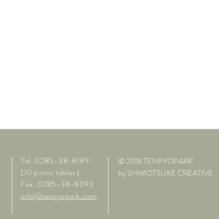
Tel: 0285-38-8189
© 2018 TENPYOPARK
(10 picnic tables）
by SHIMOTSUKE CREATIVE
Fax: 0285-38-8393
info@tenpyopark.com