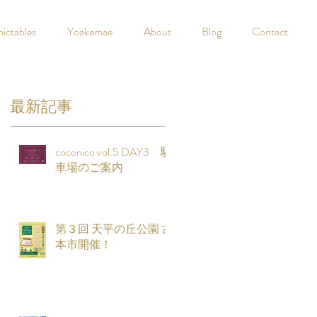
nictables
Yoakemae
About
Blog
Contact
最新記事
coconico vol.5 DAY3 駐
車場のご案内
と
第３回 天平の丘公園 古
写
本市開催！