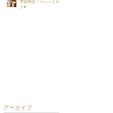
季節限定！Sakura ミル
ク♥
8
で
3
）
アーカイブ