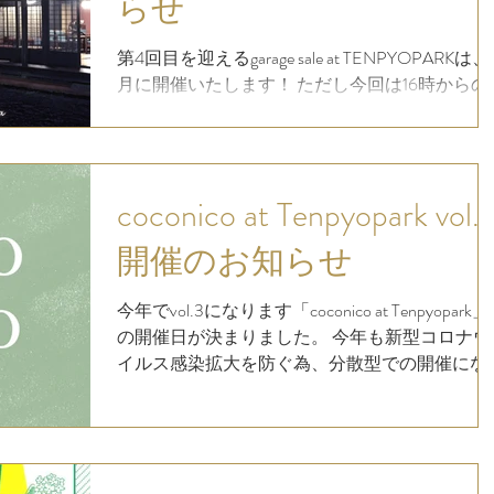
らせ
第4回目を迎えるgarage sale at TENPYOPARKは、
月に開催いたします！ ただし今回は16時からの
night marketです！ night marketは初の試みなの
ちょっとドキドキしますね！ 【追記：garage sale
night market...
coconico at Tenpyopark vol.
開催のお知らせ
今年でvol.3になります「coconico at Tenpyopark」
の開催日が決まりました。 今年も新型コロナウ
イルス感染拡大を防ぐ為、分散型での開催にな
ります。 ■開催日 <DAY1> 2021年9月26日（日
<DAY2> 2021年10月17日（日）...