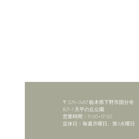
〒329-0417 栃木県下野市国分寺
821-1 ​天平の丘公園
​営業時間：11:00~17:00
​定休日：毎週月曜日、第3火曜日