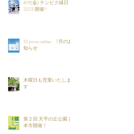
8/11(金) テンピク縁日
2023 開催!!
お
10 picnic tables 7月のお
知らせ
。
木曜日も営業いたしま
す
に
第２回 天平の丘公園 古
期
本市開催！