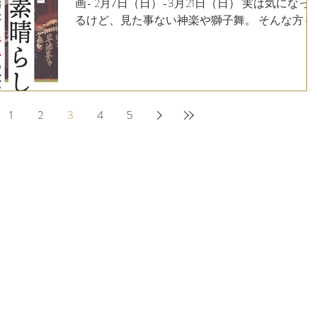
画- 2月7日（日）-3月21日（日） 実は気になっ
るけど、見た事ない神楽や獅子舞。 そんな方も
多いのではないでしょうか？ 見ても分からない
かも？なんて心配は無用です‼︎
1
2
3
4
5