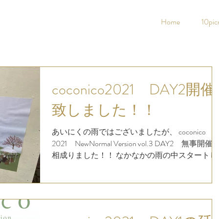
Home
10pic
coconico2021 DAY2開催
致しました！！
あいにくの雨ではございましたが、 coconico
2021 NewNormal Version vol.3 DAY2 無事開催
相成りました！！ なかなかの雨の中スタートし
ました。 マノメ工房さん panco no oyastuさん（
真撮りにいったときにはすでに売り切れ...