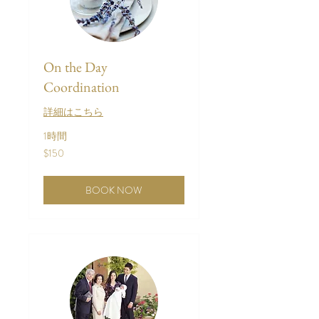
On the Day
Coordination
詳細はこちら
1時間
150
$150
米
ド
ル
BOOK NOW