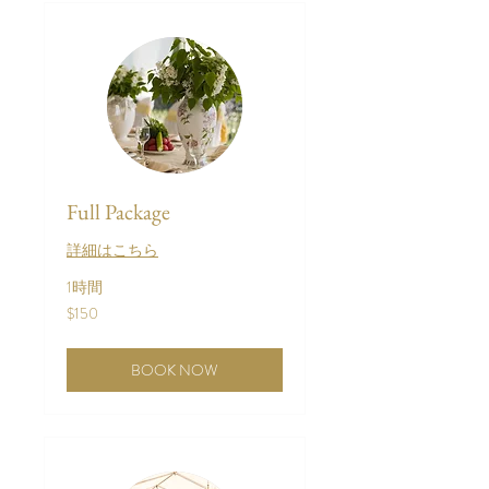
Full Package
詳細はこちら
1時間
150
$150
米
ド
ル
BOOK NOW