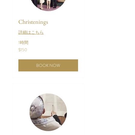
Christenings
詳細はこちら
1時間
150
$150
米
ド
ル
BOOK NOW