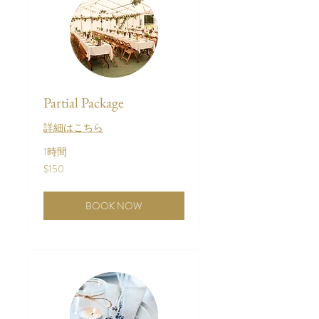
Partial Package
詳細はこちら
1時間
150
$150
米
ド
ル
BOOK NOW