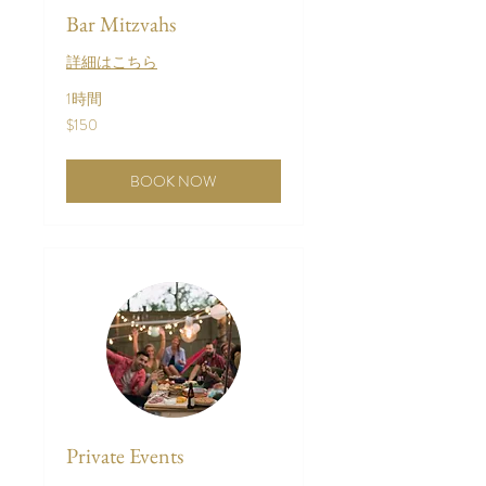
Bar Mitzvahs
詳細はこちら
1時間
150
$150
米
ド
ル
BOOK NOW
Private Events