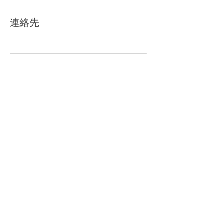
連絡先
〒329-0417 栃木県下野市国分寺821-1 ​天平
の丘公園
​営業時間：11:00~17:00
​定休日：毎週月曜日、第3火曜日
Tel:
0285-38-8189
(10 picnic tables）
Fax:
0285-38-8393
info@tenpyopark.com
© 2018 TENPYOPARK
by SHIMOTSUKE CREATIVE