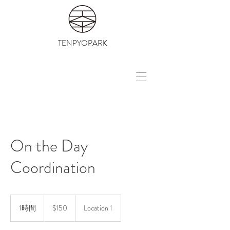
TENPYOPARK
On the Day
Coordination
150
米
1時間
1
$150
Location 1
ド
時
ル