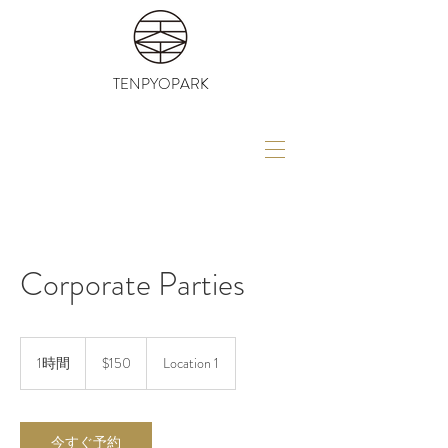
TENPYOPARK
Corporate Parties
150
米
1時間
1
$150
Location 1
ド
時
ル
今すぐ予約