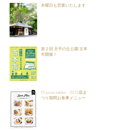
木曜日も営業いたします
第２回 天平の丘公園 古本
市開催！
10 picnic tables 2023花ま
つり期間お食事メニュー