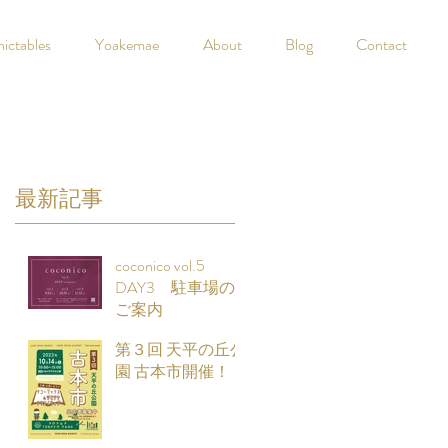
nictables
Yoakemae
About
Blog
Contact
最新記事
coconico vol.5
DAY3 駐車場の
ご案内
第３回 天平の丘公
園 古本市開催！