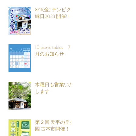
8/11(金) テンピク
縁日2023 開催!!
10 picnic tables 7
月のお知らせ
木曜日も営業いた
します
第２回 天平の丘公
園 古本市開催！