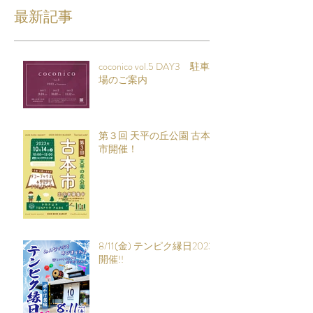
最新記事
coconico vol.5 DAY3 駐車
場のご案内
第３回 天平の丘公園 古本
市開催！
8/11(金) テンピク縁日2023
開催!!