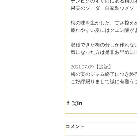
テンピクのすぐ前にある梅の木
果実のソーダ　自家製ウメソ
梅の味を生かした、甘さ控え
疲れやすい夏にはクエン酸が
収穫できた梅の分しか作れな
気になった方は是非お早めに‼︎
2021.07.09【追記】
梅の実のジャム終了につき終
ご好評賜りまして誠に有難う
コメント