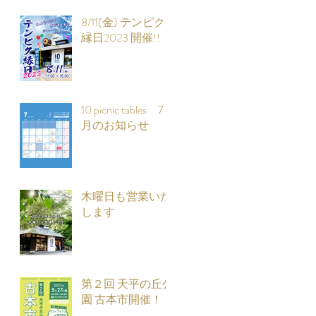
8/11(金) テンピク
縁日2023 開催!!
10 picnic tables 7
月のお知らせ
木曜日も営業いた
します
第２回 天平の丘公
園 古本市開催！