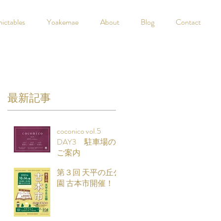
nictables
Yoakemae
About
Blog
Contact
最新記事
coconico vol.5
DAY3 駐車場の
ご案内
第３回 天平の丘公
園 古本市開催！