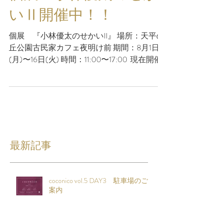
個展 小林優太のせか
いⅡ開催中！！
個展 『小林優太のせかいII』 場所：天平の
丘公園古民家カフェ夜明け前 期間：8月1日
(月)〜16日(火) 時間：11:00〜17:00 ⁡ 現在開催
中です！！ 古民家夜明け前の展示でお馴染
みの画家、小林優太さんが この度、関西ア
ートコンペで大賞を受賞されたのを記念した
個展...
最新記事
coconico vol.5 DAY3 駐車場のご